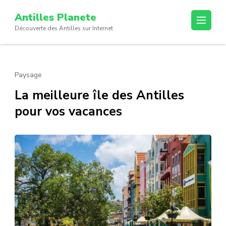
Passer
Antilles Planete
au
Découverte des Antilles sur Internet
contenu
(Pressez
Entrée)
Paysage
La meilleure île des Antilles
pour vos vacances